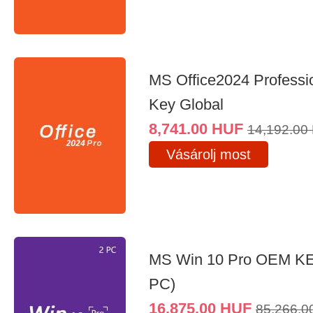
MS Office2024 Professi
Key Global
8,741.00
HUF
14,192.00
Vásárolj most
MS Win 10 Pro OEM K
PC)
16,875.00
HUF
85,266.0