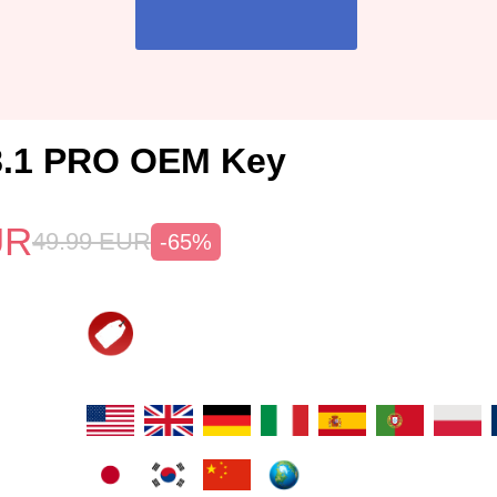
8.1 PRO OEM Key
UR
49.99
EUR
-65%