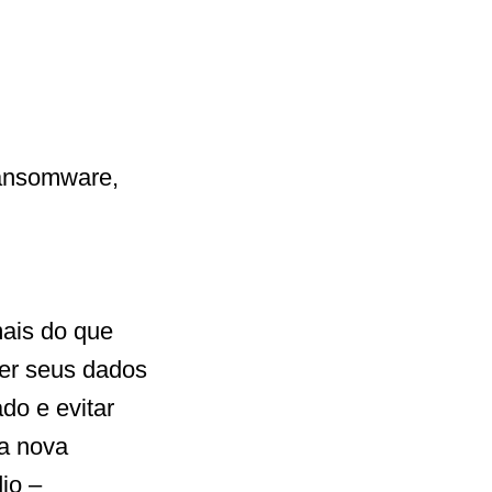
ransomware,
ais do que
ger seus dados
do e evitar
a nova
io –