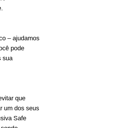
.
ico – ajudamos
você pode
s sua
vitar que
ar um dos seus
usiva Safe