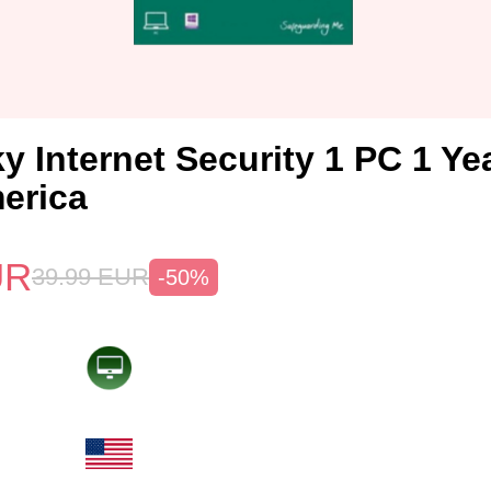
y Internet Security 1 PC 1 Ye
erica
UR
39.99
EUR
-50%