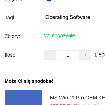
Tagi:
W magazynie
Zbiory:
1-50
Ilość:
Może Ci się spodobać
MS Win 11 Pro OEM K