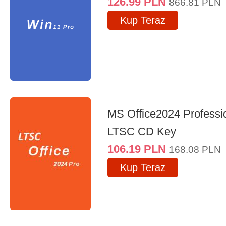
126.99
PLN
866.81
PLN
Kup Teraz
MS Office2024 Professi
LTSC CD Key
106.19
PLN
168.08
PLN
Kup Teraz