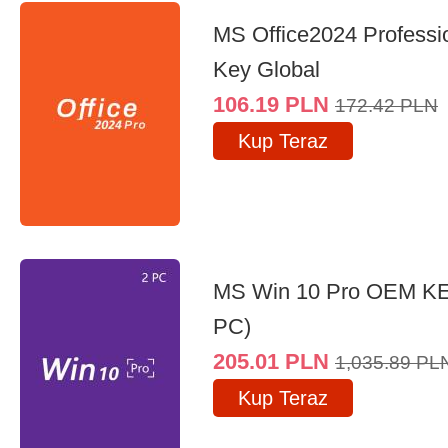
MS Office2024 Professi
Key Global
106.19
PLN
172.42
PLN
Kup Teraz
MS Win 10 Pro OEM K
PC)
205.01
PLN
1,035.89
PL
Kup Teraz