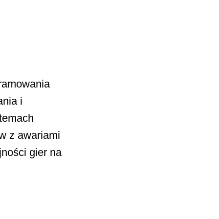
gramowania
nia i
stemach
w z awariami
ności gier na