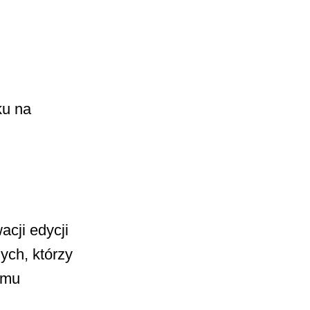
ku na
cji edycji
ych, którzy
emu