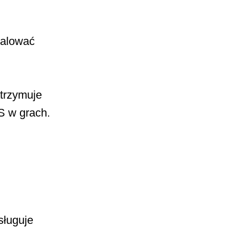
talować
trzymuje
S w grach.
sługuje