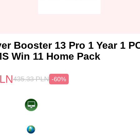
iver Booster 13 Pro 1 Year 1 
MS Win 11 Home Pack
LN
435.33
PLN
-60%