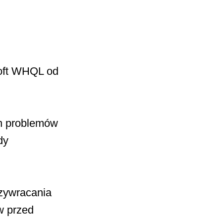
soft WHQL od
h problemów
dy
zywracania
w przed