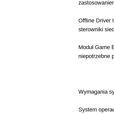
zastosowaniem 
Offline Driver
sterowniki sie
Moduł Game Bo
niepotrzebne 
Wymagania s
System operacy