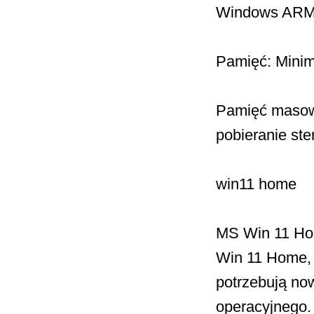
Windows ARM
Pamięć: Mini
Pamięć masowa
pobieranie st
win11 home
MS Win 11 Hom
Win 11 Home, 
potrzebują no
operacyjnego.