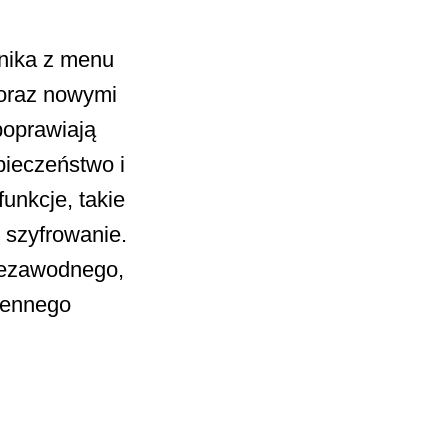
wnika z menu
oraz nowymi
 poprawiają
pieczeństwo i
nkcje, takie
 szyfrowanie.
niezawodnego,
iennego