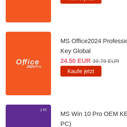
MS Office2024 Professi
Key Global
24.50
EUR
39.78
EUR
Kaufe jetzt
MS Win 10 Pro OEM K
PC)