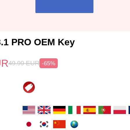
8.1 PRO OEM Key
UR
49.99
EUR
-65%