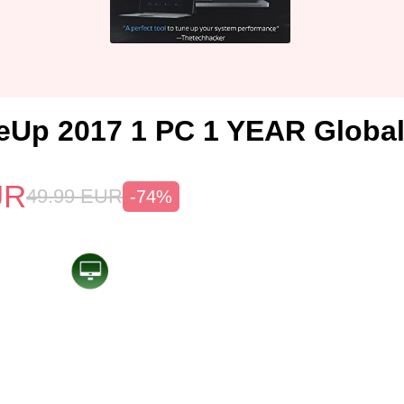
Up 2017 1 PC 1 YEAR Globa
UR
49.99
EUR
-74%