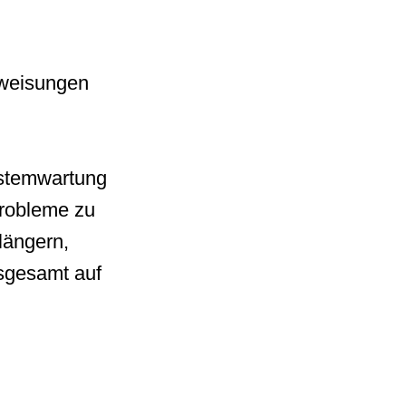
nweisungen
ystemwartung
Probleme zu
rlängern,
nsgesamt auf